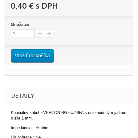
0,40 €
s DPH
Množstvo
Vložiť do košíka
DETAILY
Koaxiálny kábel EVERCON RG-6U/48FA s celomedeným jadrom
o sile 1 mm.
Impedancia : 75 ohm
UV ochrana : nie