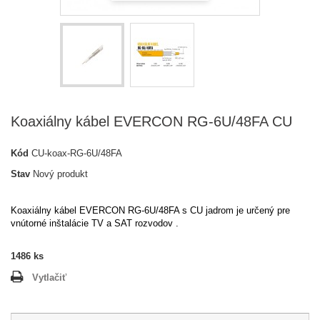
Koaxiálny kábel EVERCON RG-6U/48FA CU
Kód
CU-koax-RG-6U/48FA
Stav
Nový produkt
Koaxiálny kábel EVERCON RG-6U/48FA s CU jadrom je určený pre
vnútorné inštalácie TV a SAT rozvodov .
1486
ks
Vytlačiť