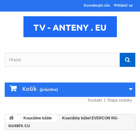
Kontaktujte nás
Prihlásiť sa
Košík
(prázdne)
Kontakt
Mapa stránky
Koaxiálne káble
Koaxiálny kábel EVERCON RG-
6U/48FA CU