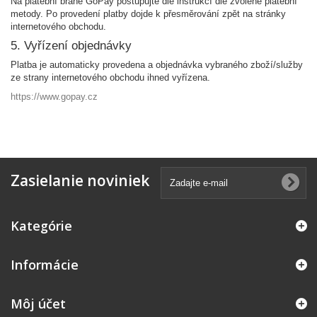
Na platební bráně GoPay postupujte dle instrukcí dle zvolené platební
metody. Po provedení platby dojde k přesměrování zpět na stránky
internetového obchodu.
5. Vyřízení objednávky
Platba je automaticky provedena a objednávka vybraného zboží/služby
ze strany internetového obchodu ihned vyřízena.
https://www.gopay.cz
Zasielanie noviniek
Kategórie
Informácie
Môj účet