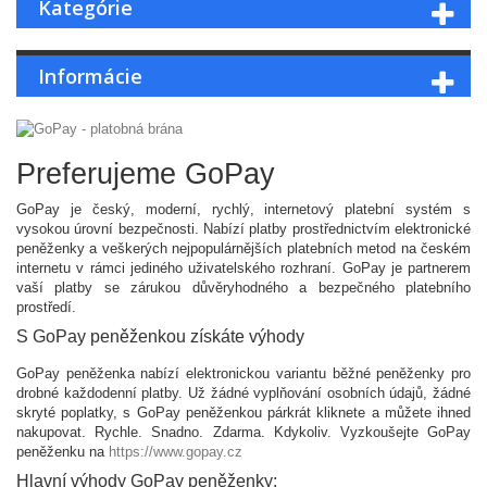
Kategórie
Informácie
Preferujeme GoPay
GoPay je český, moderní, rychlý, internetový platební systém s
vysokou úrovní bezpečnosti. Nabízí platby prostřednictvím elektronické
peněženky a veškerých nejpopulárnějších platebních metod na českém
internetu v rámci jediného uživatelského rozhraní. GoPay je partnerem
vaší platby se zárukou důvěryhodného a bezpečného platebního
prostředí.
S GoPay peněženkou získáte výhody
GoPay peněženka nabízí elektronickou variantu běžné peněženky pro
drobné každodenní platby. Už žádné vyplňování osobních údajů, žádné
skryté poplatky, s GoPay peněženkou párkrát kliknete a můžete ihned
nakupovat. Rychle. Snadno. Zdarma. Kdykoliv. Vyzkoušejte GoPay
peněženku na
https://www.gopay.cz
Hlavní výhody GoPay peněženky: