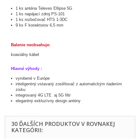
1
ks
anténa
Televes
Ellipse
5G
1
ks
napájací
zdroj
PS
-
101
1
ks
rozbočovač
HTS
1-3DC
9
ks
F
konektorov
6,5
mm
Balenie
neobsahuje
:
koaxiálny kábel
Hlavné výhody :
vyrobené v Európe
inteligentný vstavaný zosilňovač z automatickým riadením
zisku
integrovaný 4G LTE aj 5G filtr
elegantný exkluzívny design antény
30 ĎALŠÍCH PRODUKTOV V ROVNAKEJ
KATEGÓRII: