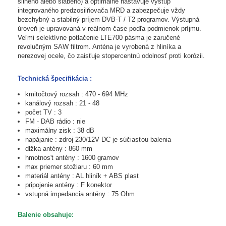
silného
alebo slabého
)
a
optimálne
nastavuje
výstup
integrovaného
predzosilňovača
MRD
a
zabezpečuje
vždy
bezchybný
a
stabilný
príjem
DVB
-
T
/
T2
programov
.
Výstupná
úroveň je
upravovaná
v
reálnom
čase podľa
podmienok
príjmu.
Veľmi selektívne
potlačenie
LTE700
pásma
je zaručené
revolučným
SAW
filtrom
.
Anténa
je vyrobená
z hliníka
a
nerezovej
ocele,
čo
zaisťuje
stopercentnú
odolnosť proti
korózii
.
Technická špecifikácia :
kmitočtový rozsah : 470 - 694 MHz
kanálový rozsah : 21 - 48
počet TV : 3
FM - DAB rádio : nie
maximálny zisk : 38 dB
napájanie : zdroj 230/12V DC je súčiasťou balenia
dlžka antény : 860 mm
hmotnos't antény : 1600 gramov
max priemer stožiaru : 60 mm
materiál antény : AL hliník + ABS plast
pripojenie antény : F konektor
vstupná impedancia antény : 75 Ohm
Balenie
obsahuje
: