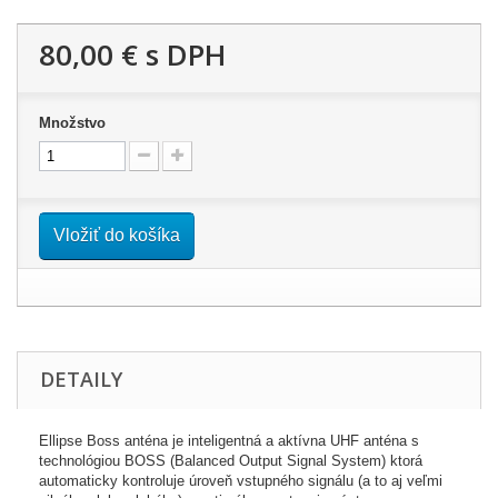
80,00 €
s DPH
Množstvo
Vložiť do košíka
DETAILY
Ellipse
Boss
anténa
je inteligentná
a
aktívna
UHF
anténa
s
technológiou
BOSS
(
Balanced
Output
Signal
System
)
ktorá
automaticky
kontroluje
úroveň
vstupného
signálu
(
a
to
aj
veľmi