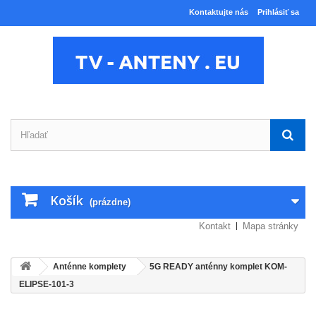
Kontaktujte nás
Prihlásiť sa
Košík
(prázdne)
Kontakt
Mapa stránky
Anténne komplety
5G READY anténny komplet KOM-
ELIPSE-101-3