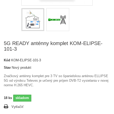
5G READY anténny komplet KOM-ELIPSE-
101-3
Kód
KOM-ELIPSE-101-3
Stav
Nový produkt
Značkový
anténny
komplet pre
3
TV so
španielskou
anténou
ELLIPSE
5G
od
výrobcu
Televes
je
určený
pre
príjem DVB
-
T2
vysielania
v
novej
norme
H.265
HEVC
.
18
ks
skladom
Vytlačiť