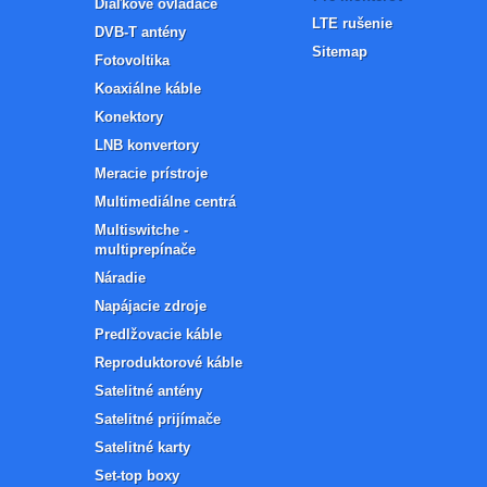
Diaľkové ovládače
LTE rušenie
DVB-T antény
Sitemap
Fotovoltika
Koaxiálne káble
Konektory
LNB konvertory
Meracie prístroje
Multimediálne centrá
Multiswitche -
multiprepínače
Náradie
Napájacie zdroje
Predlžovacie káble
Reproduktorové káble
Satelitné antény
Satelitné prijímače
Satelitné karty
Set-top boxy