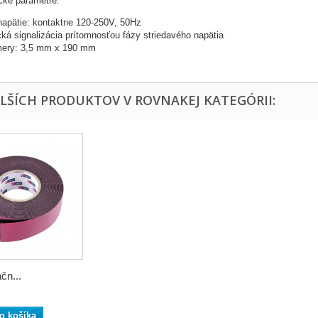
cké parametre:
apätie: kontaktne 120-250V, 50Hz
cká signalizácia prítomnosťou fázy striedavého napätia
mery: 3,5 mm x 190 mm
ALŠÍCH PRODUKTOV V ROVNAKEJ KATEGÓRII:
čn...
o košíka