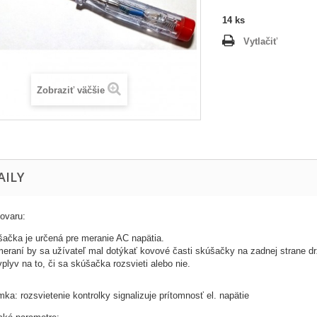
14
ks
Vytlačiť
Zobraziť väčšie
AILY
tovaru:
ačka je určená pre meranie AC napätia.
meraní by sa užívateľ mal dotýkať kovové časti skúšačky na zadnej strane dr
plyv na to, či sa skúšačka rozsvieti alebo nie.
ka: rozsvietenie kontrolky signalizuje prítomnosť el. napätie