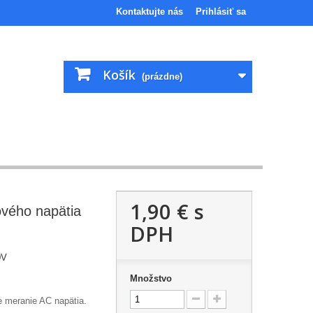
Kontaktujte nás
Prihlásiť sa
Košík
(prázdne)
1,90 €
s
ového napätia
DPH
0V
Množstvo
e meranie AC napätia.