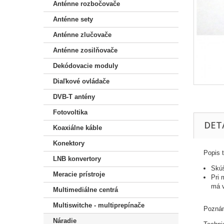
Anténne rozbočovače
Anténne sety
Anténne zlučovače
Anténne zosilňovače
Dekódovacie moduly
Diaľkové ovládače
DVB-T antény
Fotovoltika
DET
Koaxiálne káble
Konektory
Popis 
LNB konvertory
Skúš
Meracie prístroje
Pri 
má v
Multimediálne centrá
Multiswitche - multiprepínače
Poznám
Náradie