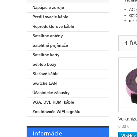
Techni
Napájacie zdroje
AC n
opti
Predlžovacie káble
roz
Reproduktorové káble
Satelitné antény
1 Ď
Satelitné prijímače
Satelitné karty
Set-top boxy
Sieťové káble
Switche LAN
Účastnicke zásuvky
VGA, DVI, HDMI káble
Zosilňovače WIFI signálu
Vulkaniza
6,00 €
Informácie
Vložiť d