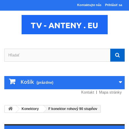
Kontaktujte nás
Prihlásiť sa
Košík
(prázdne)
Kontakt
Mapa stránky
Konektory
F konektor rohový 90 stupňov