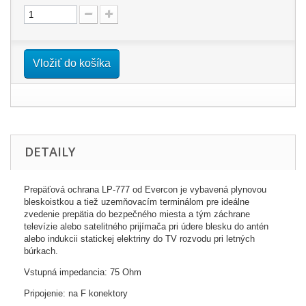
Vložiť do košíka
DETAILY
Prepäťová
ochrana
LP
-
777
od
Evercon
je vybavená
plynovou
bleskoistkou
a
tiež
uzemňovacím
terminálom
pre ideálne
zvedenie
prepätia
do bezpečného
miesta
a
tým
záchrane
televízie
alebo satelitného
prijímača
pri údere
blesku
do
antén
alebo
indukcii
statickej
elektriny
do
TV
rozvodu
pri letných
búrkach
.
Vstupná
impedancia
:
75
Ohm
Pripojenie
:
na
F
konektory