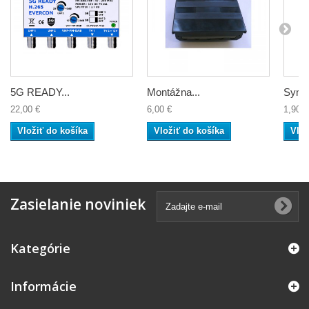
5G READY...
Montážna...
Symet
22,00 €
6,00 €
1,90 €
Vložiť do košíka
Vložiť do košíka
Vlož
Zasielanie noviniek
Kategórie
Informácie