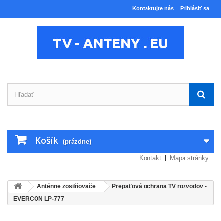
Kontaktujte nás
Prihlásiť sa
Košík
(prázdne)
Kontakt
Mapa stránky
Anténne zosilňovače
Prepäťová ochrana TV rozvodov -
EVERCON LP-777