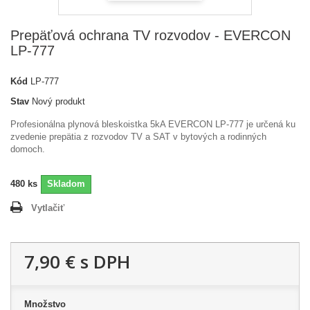
Prepäťová ochrana TV rozvodov - EVERCON
LP-777
Kód
LP-777
Stav
Nový produkt
Profesionálna
plynová
bleskoistka
5kA
EVERCON
LP
-
777
je určená
ku
zvedenie
prepätia
z
rozvodov
TV
a
SAT
v bytových
a
rodinných
domoch
.
480
ks
Skladom
Vytlačiť
7,90 €
s DPH
Množstvo