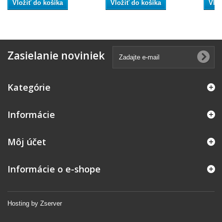
Vložiť do košíka
Vložiť do košíka
Vlož
Zasielanie noviniek
Kategórie
Informácie
Môj účet
Informácie o e-shope
Hosting by Zserver