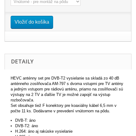
Vložiť do košíka
DETAILY
HEVC anténny set pre DVB-T2 vysielanie sa skladá zo 40 dB
anténneho zosilňovača AM-797 s dvoma vstupmi pre TV antény
a jedným vstupom pre rádiovú anténu, priamo na zosilňovači sú
výstupy na 2 TV a ďalšie TV je možné zapojiť na výstup
rozbočovača.
Set obsahuje tiež F konektory pre koaxiálny kábel 6,5 mm v
počte 11 ks. Dodávame v prevedení vnútornom na pôdu.
DVB-T: áno
DVB-T2: áno
H.264: áno aj rakúske vysielanie