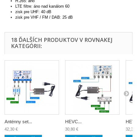
H.265: áno
LTE filtre: áno nad kanálom 60
zisk pre UHF: 40 dB
zisk pre VHF / FM / DAB: 25 dB
18 ĎALŠÍCH PRODUKTOV V ROVNAKEJ
KATEGÓRII:
Anténny set...
HEVC...
HEVC
42,30 €
30,80 €
32,30 