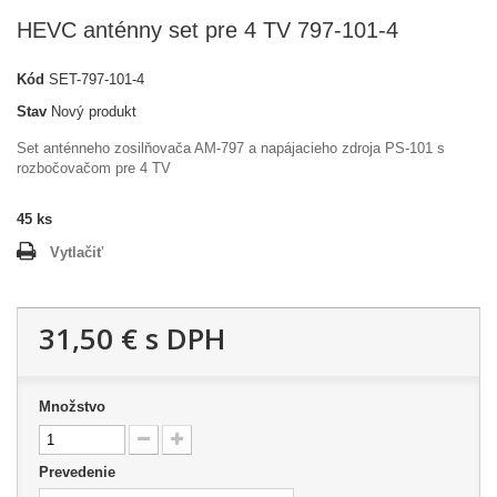
HEVC anténny set pre 4 TV 797-101-4
Kód
SET-797-101-4
Stav
Nový produkt
Set anténneho zosilňovača AM-797 a napájacieho zdroja PS-101 s
rozbočovačom pre 4 TV
45
ks
Vytlačiť
31,50 €
s DPH
Množstvo
Prevedenie